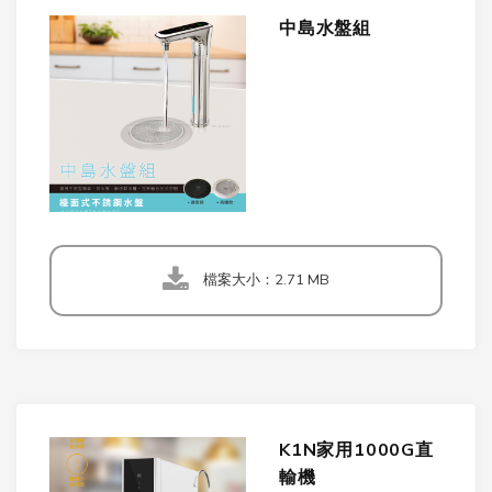
中島水盤組
檔案大小：2.71 MB
K1N家用1000G直
輸機