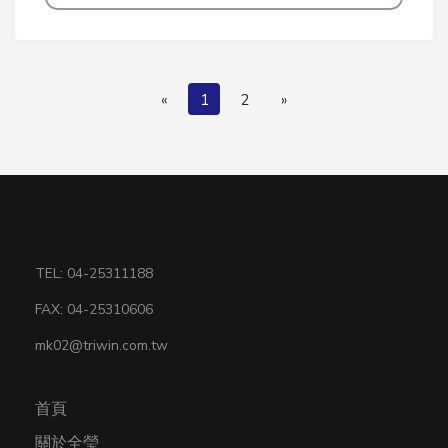
(current)
«
1
2
»
TEL: 04-25311188
FAX: 04-25310606
mk02@triwin.com.tw
首頁
關於全瑩