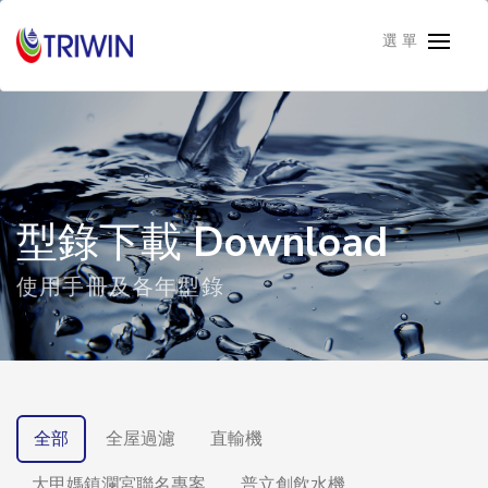
選 單
型錄下載
Download
使用手冊及各年型錄
全部
全屋過濾
直輸機
大甲媽鎮瀾宮聯名專案
普立創飲水機