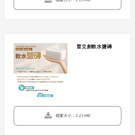
普立創軟水鹽磚
檔案大小：3.21 MB