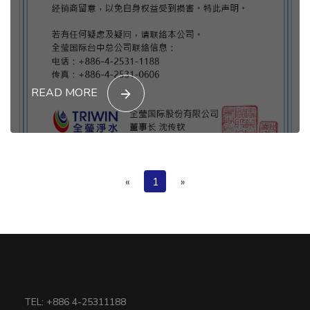
READ MORE
(current)
«
1
»
TEL: +886 4-25311188