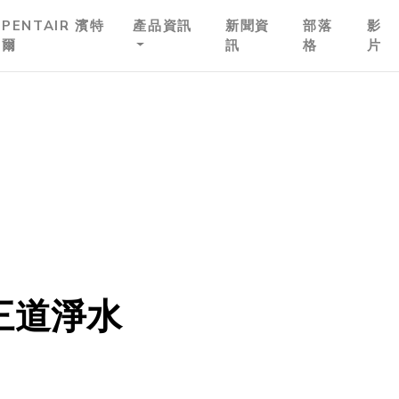
PENTAIR 濱特
產品資訊
新聞資
部落
影
爾
訊
格
片
3三道淨水