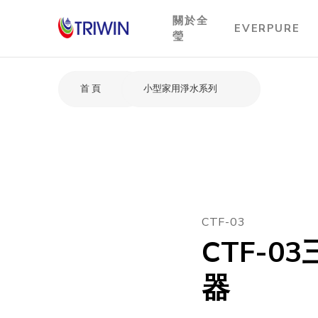
關於全
EVERPURE
瑩
首 頁
小型家用淨水系列
CTF-03
CTF-0
器