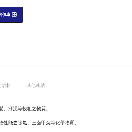
詢價車
術規格
其他連結
髮、汙泥等較粗之物質。
收性能去除氯、三鹵甲烷等化學物質。