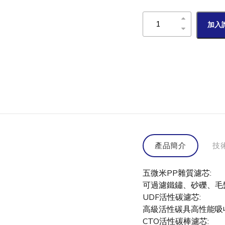
加入
產品簡介
技
五微米PP雜質濾芯:
可過濾鐵鏽、砂礫、毛
UDF活性碳濾芯:
高級活性碳具高性能吸
CTO活性碳棒濾芯: